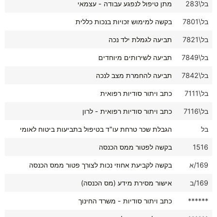
בל\283
מתן טיפול לנפגע עבודה - עצמאי
בל\7801
בקשה למימוש זכויות בנכות כללית
בל\7821
תביעה לגמלת ילד נכה
בל\7849
תביעה לשירותים מיוחדים
בל\7842
תביעה להחמרת מצב לנכה
בל\7111
כתב ויתור סודיות רפואית
בל\7116
כתב ויתור סודיות רפואית - לרון
בל
הגבלת שכר טרחת עו"ד בטיפול בתביעות ביטוח לאומי
1516
בקשה לפטור ממס הכנסה
169/א
בקשה לקביעת אחוזי נכות לצורך פטור ממס הכנסה
169/ב
אישור מסירת מידע (מס הכנסה)
******
כתב ויתור סודיות - משרד החינוך