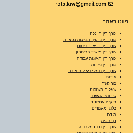
rots.law@gmail.com
ניווט באתר
עורך דין תו נכה
עורך דין נזיקין ותביעות כספיות
עורך דין תביעות ביטוח
עורך דין משרד הביטחון
עורך דין תאונות עבודה
עורך דין ניידות
עורך דין נפגעי פעולות איבה
אודות
צור קשר
שאלות תשובות
שירותי המשרד
תיקים אחרונים
בלוג ומאמרים​
תודה
דף הבית
עורך דין נכות מעבודה
עורך דין תאונות דרכים