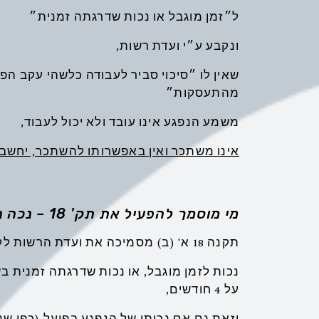
ל״זמן מוגבל או נכות שדרגתה זמנית״
ונקבע ע״י ועדת רשות,
שאין לו ״סיכוי סביר לעבודה כלשהי עקב הפג
מהתעסקות״
משמע הנפגע אינו עובד ולא יכול לעבוד,
אינו משתכר ואין באפשרותו להשתכר, יחשב 
מי מוסמך להפעיל את תק' 18 – נכה נזקק
תקנה 18 א' (ב) מסמיכה את ועדת הרשות לקבוע מי לדעתה הינו נכה נזקק,
על 4 חודשים,
וזאת גם אם נכותו של הנפגע בפועל (כפי ש