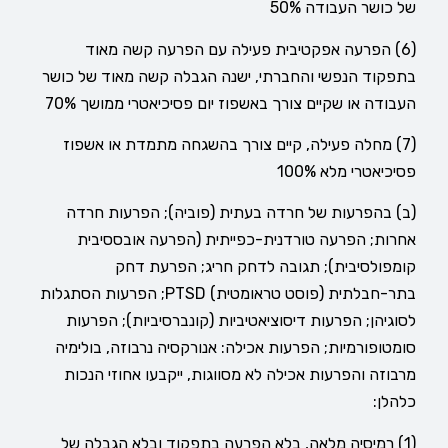
של כושר העבודה 50%
(6) הפרעה אפקטיבית פעילה עם הפרעה קשה מאוד
בתפקוד הנפשי והחברתי, ישנה הגבלה קשה מאוד של כושר
העבודה או שקיים צורך באשפוז יום פסיכיאטרי ממושך 70%
(7) מחלה פעילה, קיים צורך בהשגחה מתמדת או אשפוז
פסיכיאטרי מלא 100%
(ב) בהפרעות של חרדה בעתית (פוביה); הפרעות חרדה
אחרות; הפרעה טורדנית-כפייתית (הפרעה אובססיבית
קומפולסיבית); תגובה לדחק חריג; הפרעת דחק
בתר-חבלתית (פוסט טראומטית) PTSD; הפרעות הסתגלות
לסוגיהן; הפרעות דיסוציאטיביות (קונברסיביות); הפרעות
סומטופורמיות; הפרעות אכילה: אנורקסיה נרבוזה, בולימיה
מרבוזה והפרעות אכילה לא מסווגות, ייקבעו אחוזי הנכות
כלהלן:
(1) רמיסיה מלאה, בלא הפרעה בתפקוד ובלא הגבלה של