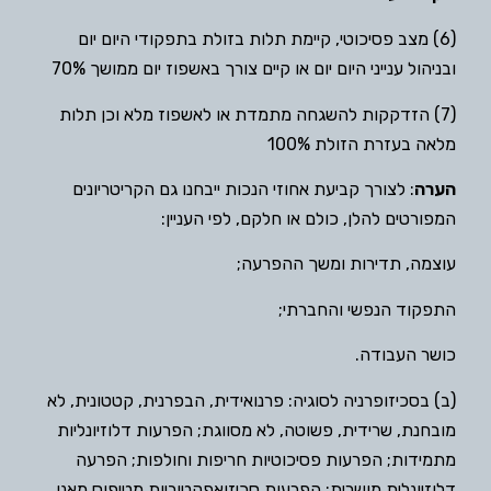
(6) מצב פסיכוטי, קיימת תלות בזולת בתפקודי היום יום
ובניהול ענייני היום יום או קיים צורך באשפוז יום ממושך 70%
(7) הזדקקות להשגחה מתמדת או לאשפוז מלא וכן תלות
מלאה בעזרת הזולת 100%
הערה
: לצורך קביעת אחוזי הנכות ייבחנו גם הקריטריונים
המפורטים להלן, כולם או חלקם, לפי העניין:
עוצמה, תדירות ומשך ההפרעה;
התפקוד הנפשי והחברתי;
כושר העבודה.
(ב) בסכיזופרניה לסוגיה: פרנואידית, הבפרנית, קטטונית, לא
מובחנת, שרידית, פשוטה, לא מסווגת; הפרעות דלוזיונליות
מתמידות; הפרעות פסיכוטיות חריפות וחולפות; הפרעה
דלוזיונלית מושרית; הפרעות סכיזואפקטיביות מטיפוס מאני,