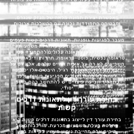
הם נתונים מהותיים המשפיעים על קביעת הזכויות
והפיצויים. התייחסות מקצועית ומדויקת להיבטים אלו
מאפשרת יצירת תמונה מלאה של הנזק שנגרם,
ומבטיחה התמודדות נכונה עם ההשלכות ארוכות
הטווח של תאונת הדרכים.
מעבר לפגיעות גופניות, תאונות דרכים קשות פעמים
רבות מביאות גם לפגיעות פסיכולוגיות משמעותיות.
אנשים שנפגעו בתאונה עלולים להתמודד עם
טראומה נפשית, פוסט-טראומה, חרדות ודיכאון, אשר
משפיעים לא רק על איכות החיים שלהם, אלא גם על
יכולתם לחזור לתפקוד רגיל. היבטים אלו יכולים
להיות לא פחות חשובים מפגיעות פיזיות, ולכן
בתהליך תביעת פיצויים יש להתחשב בהם באופן
יסודי.
בחירת עורך דין לתאונות דרכים
קשות
בחירת עורך דין לייצוג בתאונות דרכים קשות היא
החלטה בעלת משמעות מכרעת. מורכבותם של
תיקים אלה מחייבת ניסיון מעשי, בקיאות בדין