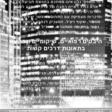
ליווי משפטי נכון אינו מסתכם בהגשת תביעה בלבד,
אלא כולל ראייה רחבה של צרכי הנפגע לטווח
הארוך. שילוב בין מקצועיות משפטית, ניסיון מוכח
והיכרות מעמיקה עם התחום מאפשר יצירת תהליך
מסודר, שקוף ויעיל, המעניק לנפגע ביטחון ושקט
נפשי בתקופה מאתגרת, ומגדיל משמעותית את
סיכויי ההצלחה בתיק.
היבטים רפואיים, שיקומיים ונפשיים
בתאונות דרכים קשות
תאונות דרכים קשות גורמות לעיתים לפגיעות
מורכבות המחייבות טיפול רפואי ממושך, הליכי שיקום
אינטנסיביים ומעקב ארוך טווח. פגיעות כגון חבלות
ראש, פגיעות בעמוד השדרה, פגיעות אורתופדיות
קשות ונזקים נוירולוגיים עלולות להשפיע באופן
מהותי על התפקוד היומיומי, היכולת להשתלב
בעבודה והעצמאות האישית של הנפגע.
ההכרה בהשלכות הרפואיות והשיקומיות של התאונה
היא מרכיב מרכזי בהערכת היקף הנזק הכולל. חוות
דעת רפואיות, קביעות נכות, עלויות טיפולים
עתידיים, צורך בעזרים רפואיים והתאמות סביבתיות