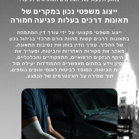
ייצוג משפטי נכון במקרים של
תאונות דרכים בעלות פגיעה חמורה
ייצוג משפטי מקצועי על ידי עורך דין המתמחה
בתאונות דרכים קשות מהווה גורם מרכזי בניהול נכון
של ההליך. עורך הדין בוחן את נסיבות התאונה,
מאתר את מקורות האחריות והביטוח, ומעריך את
היקף הנזקים הרפואיים, התפקודיים והכלכליים.
ניסיון וידע בתחום מאפשרים התמודדות יעילה מול
חברות הביטוח, המוסד לביטוח לאומי וגופים נוספים,
תוך שמירה על האינטרסים של הנפגע.