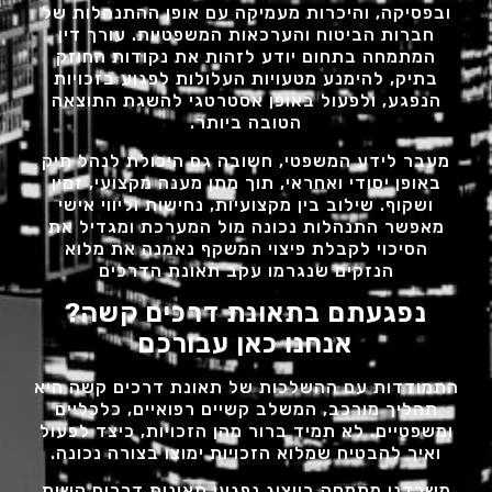
ובפסיקה, והיכרות מעמיקה עם אופן ההתנהלות של
חברות הביטוח והערכאות המשפטיות. עורך דין
המתמחה בתחום יודע לזהות את נקודות החוזק
בתיק, להימנע מטעויות העלולות לפגוע בזכויות
הנפגע, ולפעול באופן אסטרטגי להשגת התוצאה
הטובה ביותר.
מעבר לידע המשפטי, חשובה גם היכולת לנהל תיק
באופן יסודי ואחראי, תוך מתן מענה מקצועי, זמין
ושקוף. שילוב בין מקצועיות, נחישות וליווי אישי
מאפשר התנהלות נכונה מול המערכת ומגדיל את
הסיכוי לקבלת פיצוי המשקף נאמנה את מלוא
הנזקים שנגרמו עקב תאונת הדרכים
נפגעתם בתאונת דרכים קשה?
אנחנו כאן עבורכם
התמודדות עם ההשלכות של תאונת דרכים קשה היא
תהליך מורכב, המשלב קשיים רפואיים, כלכליים
ומשפטיים. לא תמיד ברור מהן הזכויות, כיצד לפעול
ואיך להבטיח שמלוא הזכויות ימוצו בצורה נכונה.
משרדנו מתמחה בייצוג נפגעי תאונות דרכים קשות