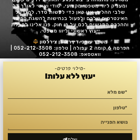
ומעניק ליווי משפטי מקצועי, יסודי ואישי לאורך כל
שלבי ההליך. אנו כאן כדי לעשות סדר, להגן על
האינטרסים שלכם ולפעול בנחישות להשגת הפיצוי
וההכרה המגיעים לכם על פי חוק. פנו אלינו לקבלת
ייעוץ ראשוני וליווי משפטי.
משרד עורכי דין ראובן צירלסון
הפרסה 6 קומה 2 עפולה | טלפון: 052-212-3508 |
וואטסאפ: 052-212-3508
-מילוי פרטים-
יעוץ ללא עלות!
שלח