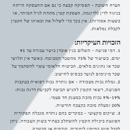
הערה חשובה – הפסיקה קבעה כי גם אם ההעסקה הייתה
בניגוד לדין (לדוגמה, העסקת קטין מתחת לגיל המותר, או
בשעות אסורות), אין בכך כדי לשלול את זכאותו של הקטין
לקבלת גמלאות.
הזכויות העיקריות:
1. דמי פגיעה – תשלום בגין אובדן כושר עבודה עד 91
ימים, בשיעור של
75%
מהשכר המבוטח. כאשר אין תלושי
שכר או נתונים מלאים, הביטוח הלאומי עשוי להסתמך על
שכר מינימום לנוער כבסיס לחישוב.
2. גמלת נכות מעבודה – אם נותרה נכות רפואית בעקבות
הפגיעה, רשאי הקטין להגיש תביעה לקביעת דרגת נכות:
19%
–
9%
נכות מזכה במענק חד פעמי.
20%
ומעלה מזכה בקצבה חודשית.
3. שיקום מקצועי – במקרים בהם נותרה מגבלה תפקודית
הפוגעת ביכולת הקטין להשתלב בעתיד בשוק העבודה, ניתן
לקבל סיוע במימון לימודים, קורסים או הכשרה.