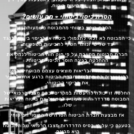
תביעות ביטוח.
הסרת כיסוי ביטוחי – מה עושים
?
הסרת כיסוי ביטוחי מהמבוטח משמעותה,
כי המבוטח לא זכאי לתגמולי ביטוח או לכיסוי ביטוחי כנגד
צד שלישי ונותר חשוף לתביעות משפטיות.
חברת הביטוח מחויבת על פי חוק חוה הביטוח לנמק את
ההחלטה בגינה הוסר הכיסוי הביטוחי.
בתחום ביטוחי הבריאות מוצאים עצמם מבוטחים רבים
בסיטואציה בה מחליטה חברת הביטוח ברגע אחד להסיר
את הכיסוי הביטוחי.
החלטה זו יכולה להיעשות במקרים ובהם מצבו הרפואי של
המבוטח מדרדר והוא מעוניין להפעיל את ביטוח הבריאות
שלו.
אז מבצעת חברת הביטוח הסרה של הכיסוי הביטוחי,
בטענה כי על פי בסיס הדרדרות מצבו הרפואי של המבוטח
היא מבינה,