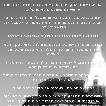
אולם, באותם המקרים בהם לא משולמים תגמולי הביטוח
או שאינם משולמים באופן מלא,
חשוב לנהל את התהליך באופן מושכל תוך הכרת תחום
הביטוח לרבות הפסיקה והדין וזאת כאמור כדי לקבל את
מלוא הפיצויים.
חברת ביטוח מסרבת לשלם תגמולי ביטוח:
חברות הביטוח בישראל ובעולם מנוהלות כגוף עסקי ומכאן
אחת מהמטרות המרכזיות שלהן הוא בצמצום עלויות
והוצאות.
אותו רצון מוביל את אותן חברות להימנע עד כמה שניתן
בתשלומי פיצויים באופן מלא.
בחלק מהמקרים משתמשות חברות הביטוח במספר שיטות
המאפשרות להן, מבחינתן,
להתנער מחובתן. לעיתים אף מדובר במבוטחים,
אשר בתמימותם ובעיקר בשל חוסר הידע מגיעים לפשרות
או מנהלים מו"מ מול נציגי חברות הביטוח מתוך עמדה
נחותה ומכאן הצורך בליווי מקצועי באמצעות עורך דין