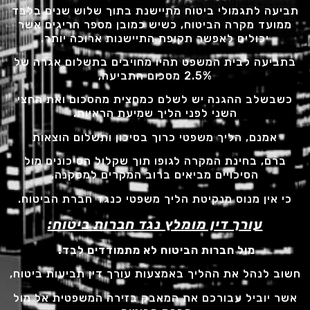
תביעה לתגמולי ביטוח מתיישנת בתוך שלוש שנים בלבד
ממועד מקרה הביטוח, כשיש כמובן מספר חריגים אשר
יכולים לאפשר תקופת התיישנות ארוכה יותר.
בתביעה לבית המשפט תהיו מחויבים בתשלום אגרה של
2.5% מסכום התביעה,
כשבשלב ההגנה יש לשלם כמחצית מהסכום ואת החצי
השני לפני הליך שמיעת הראיות.
אמנם, הליך משפטי כרוך בסיכון ותשלום הוצאות
ברם, בחינת המקרה לגופו תוך שקלול הסיכונים מול
הסיכויים מביאים ברוב המקרים למסקנה,
כי אין מנוס מנקיטת הליך משפטי כנגד חברת הביטוח.
עורך דין מומלץ נגד חברות ביטוח:
מול חברות הביטוח לא מתמודדים לבד
!
חשוב לנהל את ההליך באמצעות עורך דין תביעות ביטוח,
אשר יוביל עבורכם את המאבק בזירה המשפטית אל מול