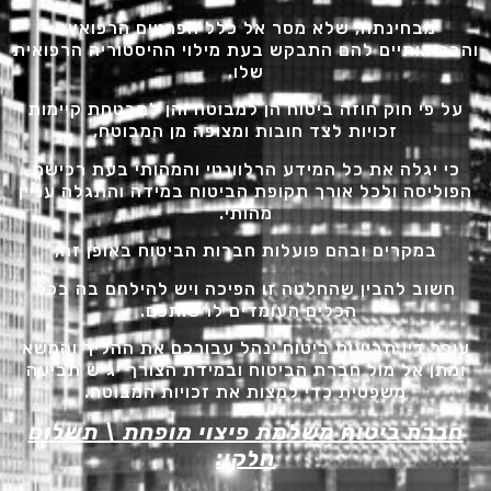
מבחינתה, שלא מסר אל כלל הפרטים הרפואיים
והבריאותיים להם התבקש בעת מילוי ההיסטוריה הרפואית
שלו.
על פי חוק חוזה ביטוח הן למבוטח והן למבטחת קיימות
זכויות לצד חובות ומצופה מן המבוטח,
כי יגלה את כל המידע הרלוונטי והמהותי בעת רכישת
הפוליסה ולכל אורך תקופת הביטוח במידה והתגלה עניין
מהותי.
במקרים ובהם פועלות חברות הביטוח באופן זה,
חשוב להבין שהחלטה זו הפיכה ויש להילחם בה בכל
הכלים העומדים לרשותכם.
עורך דין תביעות ביטוח ינהל עבורכם את ההליך והמשא
ומתן אל מול חברת הביטוח ובמידת הצורך יגיש תביעה
משפטית כדי למצות את זכויות המבוטח.
חברת ביטוח משלמת פיצוי מופחת \ תשלום
חלקי: