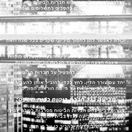
כלי נוסף בו עושות שימוש חברות הביטוח הוא ברצון
להוביל את המבוטחים להסכים לתשלומים מופחתים
בניגוד לכתוב ומוסכם בפוליסות הביטוח.
מבחינתן של חברות הביטוח היכולת להוביל עשרות ומאות
מבוטחים לקבל הצעה לפיצוי מופחת וחלקי
יכולה לאפשר להן לחסוך מיליוני שקלים בכל שנה וזאת
על חשבון גבם של המבוטחים אשר סמכו עליהם.
גם כאן על המבוטחים להבין שההצעה לתשלום מופחת
איננה הצעה הגונה מצד חברות הביטוח השונות.
במקרים אלו חשוב להפעיל על חברות הביטוח,
יחד עם עורך הדין, לחץ בכדי להוביל אותן להעביר את
מלוא הפיצוי וזאת על פי מה הוראות הפוליסה.
תביעה נגד חברת ביטוח בבית משפט:
מקרים רבים בהם חברות הביטוח מסרבות לשלם יובילו
לתביעה נגדן בבית המשפט.
חשוב לדעת ולהכיר כי על פי חוק,