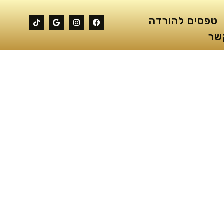
טפסים להורדה
שר