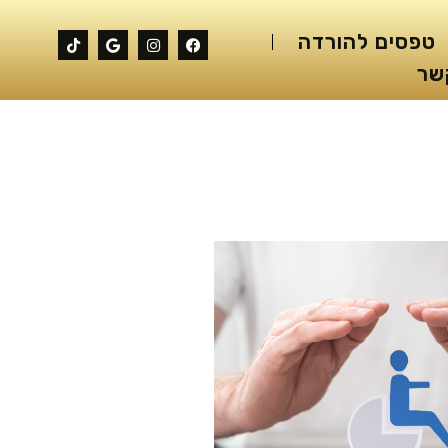
טפסים להורדה
שר